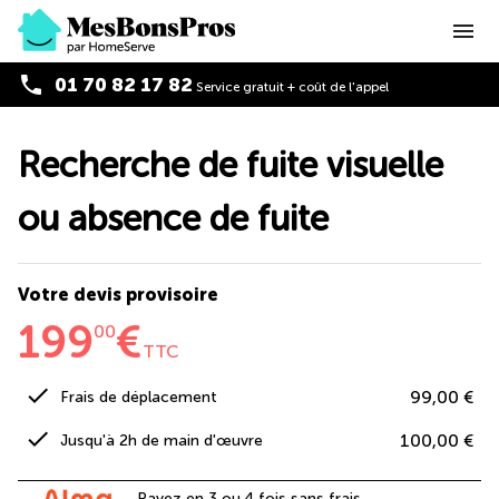
menu
phone
01 70 82 17 82
Service gratuit + coût de l'appel
Recherche de fuite visuelle
ou absence de fuite
Votre devis provisoire
199
€
00
TTC
check
99,00 €
Frais de déplacement
check
100,00 €
Jusqu'à 2h de main d'œuvre
Payez en 3 ou 4 fois sans frais